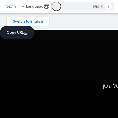
/
היכנס
ל עשן.