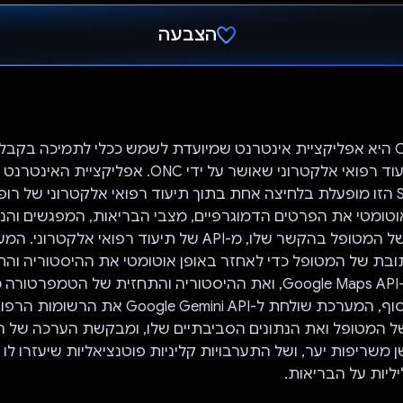
הצבעה
הצבעת!
Climate Consult היא אפליקציית אינטרנט שמיועדת לשמש ככלי לתמיכה ב
קליניות בכל תיעוד רפואי אלקטרוני שאושר על ידי ONC. אפ
SMART on FHIR הזו מופעלת בלחיצה אחת בתוך תיעוד רפואי אלקטרוני של 
טומטי את הפרטים הדמוגרפיים, מצבי הבריאות, המפגשים והנת
מתן התרופות של המטופל בהקשר שלו, מ-API של תיעוד רפואי אלקטר
 של המטופל כדי לאחזר באופן אוטומטי את ההיסטוריה והת
Meteo API. לבסוף, המערכת שולחת ל-Google Gemini API את הרשו
ל המטופל ואת הנתונים הסביבתיים שלו, ומבקשת הערכה של הסי
שן משריפות יער, ושל התערבויות קליניות פוטנציאליות שיעזרו ל
יות על הבריאות.