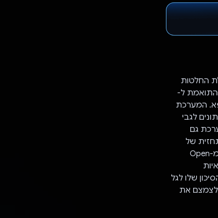
קבלת החלטות
ליקציית האינטרנט התואמת ל-
רופא. המערכת
ונים לגבי
וני. המערכת גם
חזית של
איכות האוויר מ-Google Maps API, ואת ההיסטוריה והתחזית של הטמפרטורה מ-Open
מות הרפואיות
כון שלו לגל
ו לצמצם את