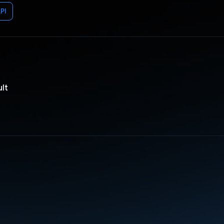
PI
lt