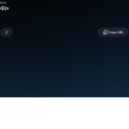
จาก
ญี่ปุ่น