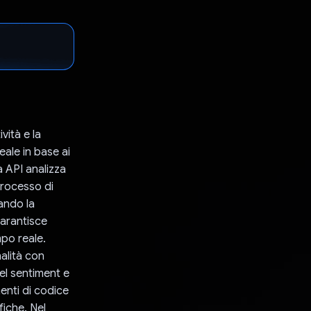
vità e la
ale in base ai
 API analizza
processo di
tando la
arantisce
mpo reale.
alità con
del sentiment e
enti di codice
iche. Nel