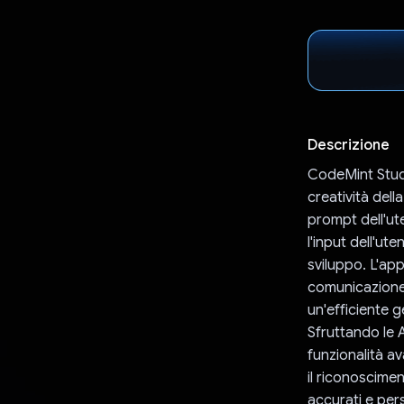
Descrizione
CodeMint Studi
creatività del
prompt dell'ut
l'input dell'ut
sviluppo. L'app
comunicazione
un'efficiente g
Sfruttando le 
funzionalità av
il riconoscime
accurati e per