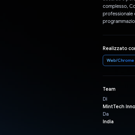
complesso, Cod
professionale 
programmazione
Realizzato co
Web/Chrome
Team
Di
MintTech Inn
Da
India