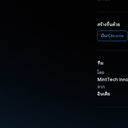
สร้างขึ้นด้วย
เว็บ/Chrome
ทีม
โดย
MintTech Inn
จาก
อินเดีย