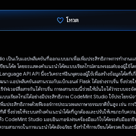
โหวต
โหวตแล้ว
o เป็นเว็บแอปพลิเคชันที่ออกแบบมาเพื่อเพิ่มประสิทธิภาพการทำงานแ
เขียนโค้ด โดยจะแสดงคําแนะนําโค้ดแบบเรียลไทม์ตามพรอมต์ของผู้ใช้โ
nguage API API นี้จะวิเคราะห์อินพุตของผู้ใช้เพื่อสร้างข้อมูลโค้ดที่เกี่
ฒนา แอปพลิเคชันผสานรวมกับแบ็กเอนด์ Flask ได้อย่างราบรื่น ซึ่งช่วยใ
ซิร์ฟเวอร์สื่อสารกันได้ราบรื่น การผสานรวมนี้ช่วยให้มั่นใจได้ว่าระบบจะจั
ตแบบเรียลไทม์ได้อย่างมีประสิทธิภาพ CodeMint Studio ใช้ประโยชน์
พิ่มประสิทธิภาพด้วยฟีเจอร์การประมวลผลภาษาธรรมชาติขั้นสูง เช่น การวิเ
ตี ซึ่งช่วยให้ระบบสร้างคำแนะนำโค้ดที่ถูกต้องและปรับให้เหมาะกับควา
้ว CodeMint Studio มอบอินเทอร์เฟซเครื่องมือแก้ไขโค้ดระดับมืออาชี
ความสามารถในการแนะนำโค้ดอัจฉริยะ ซึ่งทำให้การเขียนโค้ดรวดเร็วและ