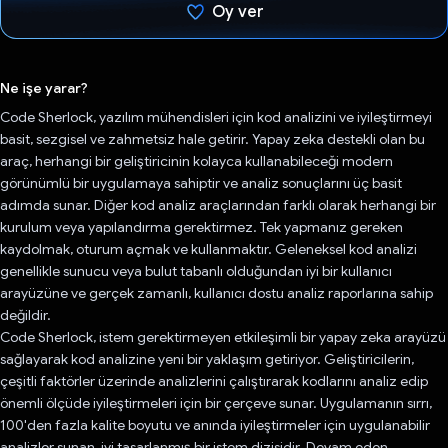
Oy ver
Oy verildi.
Ne işe yarar?
Code Sherlock, yazılım mühendisleri için kod analizini ve iyileştirmeyi
basit, sezgisel ve zahmetsiz hale getirir. Yapay zeka destekli olan bu
araç, herhangi bir geliştiricinin kolayca kullanabileceği modern
görünümlü bir uygulamaya sahiptir ve analiz sonuçlarını üç basit
adımda sunar. Diğer kod analiz araçlarından farklı olarak herhangi bir
kurulum veya yapılandırma gerektirmez. Tek yapmanız gereken
kaydolmak, oturum açmak ve kullanmaktır. Geleneksel kod analizi
genellikle sunucu veya bulut tabanlı olduğundan iyi bir kullanıcı
arayüzüne ve gerçek zamanlı, kullanıcı dostu analiz raporlarına sahip
değildir.
Code Sherlock, istem gerektirmeyen etkileşimli bir yapay zeka arayüzü
sağlayarak kod analizine yeni bir yaklaşım getiriyor. Geliştiricilerin,
çeşitli faktörler üzerinde analizlerini çalıştırarak kodlarını analiz edip
önemli ölçüde iyileştirmeleri için bir çerçeve sunar. Uygulamanın sırrı,
100'den fazla kalite boyutu ve anında iyileştirmeler için uygulanabilir
analizler sunan, iyi tasarlanmış bir istem dizisidir. Devam eden