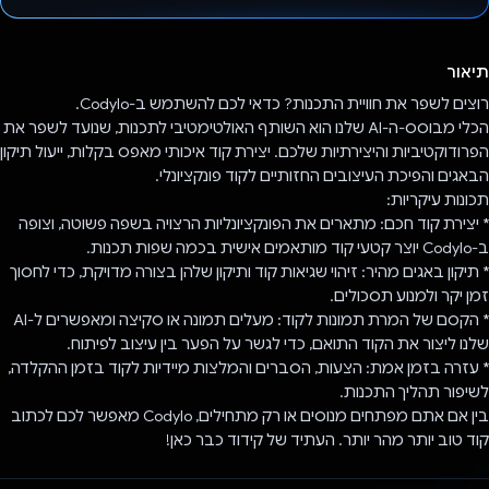
הצבעת!
תיאור
רוצים לשפר את חוויית התכנות? כדאי לכם להשתמש ב-Codylo.
הכלי מבוסס-ה-AI שלנו הוא השותף האולטימטיבי לתכנות, שנועד לשפר את
הפרודוקטיביות והיצירתיות שלכם. יצירת קוד איכותי מאפס בקלות, ייעול תיקון
הבאגים והפיכת העיצובים החזותיים לקוד פונקציונלי.
תכונות עיקריות:
* יצירת קוד חכם: מתארים את הפונקציונליות הרצויה בשפה פשוטה, וצופה
ב-Codylo יוצר קטעי קוד מותאמים אישית בכמה שפות תכנות.
* תיקון באגים מהיר: זיהוי שגיאות קוד ותיקון שלהן בצורה מדויקת, כדי לחסוך
זמן יקר ולמנוע תסכולים.
* הקסם של המרת תמונות לקוד: מעלים תמונה או סקיצה ומאפשרים ל-AI
שלנו ליצור את הקוד התואם, כדי לגשר על הפער בין עיצוב לפיתוח.
* עזרה בזמן אמת: הצעות, הסברים והמלצות מיידיות לקוד בזמן ההקלדה,
לשיפור תהליך התכנות.
בין אם אתם מפתחים מנוסים או רק מתחילים, Codylo מאפשר לכם לכתוב
קוד טוב יותר מהר יותר. העתיד של קידוד כבר כאן!