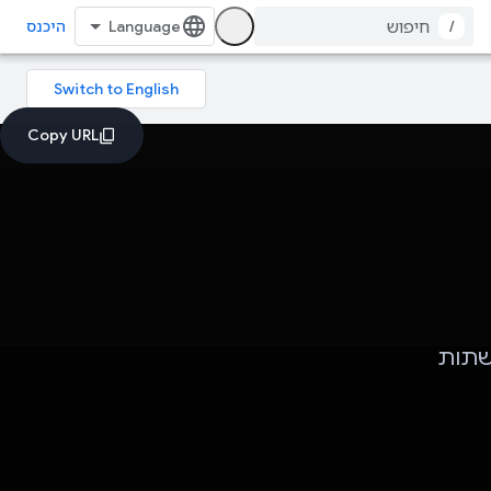
/
היכנס
סטים ברשתות