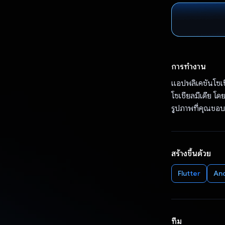
การทำงาน
แอปพลิเคชันโซเช
โซเชียลมีเดีย โ
รูปภาพที่คุณชอ
สร้างขึ้นด้วย
Flutter
An
ทีม