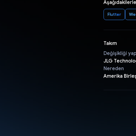
Aşağıdakilerle
Flutter
We
Takım
Değişikliği ya
JLG Technolo
Nereden
Amerika Birleş