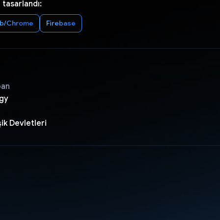
 tasarlandı:
b/Chrome
Firebase
pan
gy
ik Devletleri