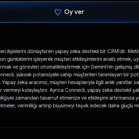
Oy ver
Oy verildi.
ri ilişkilerini dönüştüren yapay zeka destekli bir CRM'dir. Metin
n günlüklerini işleyerek müşteri etkileşimlerini analiz etmek, uy
urmak ve görevleri otomatikleştirmek için Gemini'nin gelişmiş dil
onnecli, yüksek potansiyele sahip müşterileri tanımlayan bir po
 Yapay zeka aracımız, müşteri hesaplarıyla ilgili anlık yanıtlar 
rar vermeyi kolaylaştırır. Ayrıca Connecli, yapay zeka destekli 
liğiyle zamandan tasarruf etmenize ve etkileşimi artırmanıza ya
etmeler, verimliliği artırıp büyümeyi teşvik edecek daha güçlü müşt