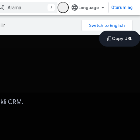
/
Oturum aç
lir.
ekli CRM.