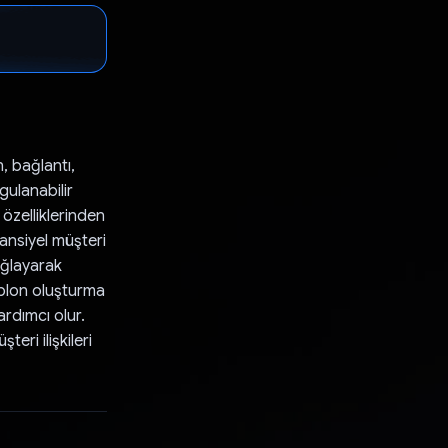
, bağlantı,
gulanabilir
 özelliklerinden
tansiyel müşteri
sağlayarak
şablon oluşturma
rdımcı olur.
eri ilişkileri