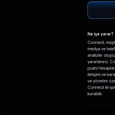
Ne işe yarar?
Connecli, müşte
medya ve telefo
analizler oluşt
yararlanırız. C
puanı hesaplar.
iletişimi ve ka
ve yönetim özel
Connecli ile işl
kurabilir.