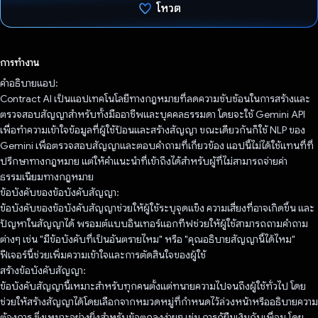
โหวต
โหวตแล้ว
การทำงาน
คําอธิบายแอป:
Contract AI เป็นแอปเทคโนโลยีทางกฎหมายที่ลดความซับซ้อนในการสร้างและ
ตรวจสอบสัญญาสําหรับทั้งมืออาชีพและบุคคลธรรมดา โดยจะใช้ Gemini API
เพื่อทําความเข้าใจข้อมูลที่ผู้ใช้ป้อนและสร้างสัญญา ขณะเดียวกันก็ใช้ NLP ของ
Gemini เพื่อตรวจสอบสัญญาและตอบคําถามที่เกี่ยวข้อง แอปนี้ไม่ได้ใช้แทนที่ที่
ปรึกษาทางกฎหมาย แต่ให้คำแนะนำที่เข้าถึงได้สำหรับผู้ที่ไม่สามารถจ่ายค่า
ธรรมเนียมทางกฎหมาย
ข้อบังคับของข้อบังคับสัญญา:
ข้อบังคับของข้อบังคับสัญญาช่วยให้ผู้ใช้ระบุจุดแข็ง ความเสี่ยงที่อาจเกิดขึ้น และ
ปัญหาในสัญญาได้ พรอมต์แบบอินเทอร์แอกทีฟช่วยให้ผู้ใช้สามารถถามคำถาม
ต่างๆ เช่น "มีข้อบังคับที่เป็นอันตรายไหม" หรือ "คุณอธิบายสัญญานี้ได้ไหม"
ฟีเจอร์นี้ช่วยเพิ่มความเข้าใจและการตัดสินใจของผู้ใช้
สร้างข้อบังคับสัญญา:
ข้อบังคับสัญญานี้เหมาะสำหรับทุกคนตั้งแต่ทนายความไปจนถึงผู้ใช้ทั่วไป โดย
ช่วยให้สร้างสัญญาได้โดยเลือกจากหมวดหมู่ที่กำหนดไว้ล่วงหน้าหรืออธิบายความ
ต้องการ ซึ่งเหมาะอย่างยิ่งสําหรับข้อตกลงง่ายๆ เช่น การกู้ยืมเงินกับเพื่อน โดย