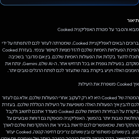
הצבעת!
תיאור
מבוא והסבר על מטרת האפליקציה Cooked
ברוכים הבאים לאפליקציית Cooked, שמטרתה לעזור לכם להתפתח על ידי
הפיכת הפעילויות היומיות שלכם להזדמנויות לשיפור עצמי. בעזרת Cooked
תוכלו לתעד בקלות את הפעולות היומיות שלכם, בין אם מדובר בשכיבה
מוקדם, בפעילות גופנית או בכל תרחיש אחר. ה-AI שלנו, Gemini, ינתח את
היומנים האלה ויציע ביקורת בונה שתעזור לכם לפתח הרגלים טובים יותר.
איך Cooked משפרת את היעילות
המטרה של Cooked היא לא רק לעקוב אחרי הפעולות שלכם, אלא גם לעזור
לכם להבין איך הפעולות האלה משפיעות על היעילות הכוללת שלכם. בעזרת
ביקורת על הבחירות היומיות שלכם, Cooked מעודד אתכם לחשוב ולקבל
החלטות טובות יותר בהמשך. האפליקציה מספקת גם דוחות שבועיים על
ההתקדמות, שמאפשרים לכם לראות בבירור את ההתקדמות שלכם לאורך
זמן. בין שאתם משתפרים ובין שאתם צריכים דחיפה קטנה, Cooked יעזור
לכם להישאר בדרך הנכונה ולהיות הגרסה הטובה ביותר של עצמכם, יום אחרי