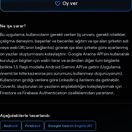
Oy ver
Oy verildi.
Ne işe yarar?
Bu uygulama, kullanıcıların gerekli verileri (iş unvanı, gerekli nitelikler,
çalışma deneyimi, başarılar ve beceriler, eğitim ve işe alan şirketin adı
veya web URL'sinin bağlantısı) girerek işe alan şirkete göre ayarlanmış
ön yazılar oluşturmasını kolaylaştırır. Google Arama API'sini kullanarak
kuruluşun bilgileri için web'i tarar ve ardından diğer tüm bilgilerle
birlikte 1,5 flaşlı modelle Android Gemini API'ye getirir (Uygulama
önemli bir kitle kazanırsa pro sürümünü kullanmayı düşünüyorum).
Kullanıcının girdiği verilere göre LinkedIn iş ilanlarını da getirebilir.
CoverAI, oluşturulan ön yazıların erişilebilirliğini kolaylaştırmak için
Firestore ve Firebase Authentication özelliklerinden yararlanır.
Aşağıdakilerle tasarlandı:
Android
Firebase
Google Search Engine API