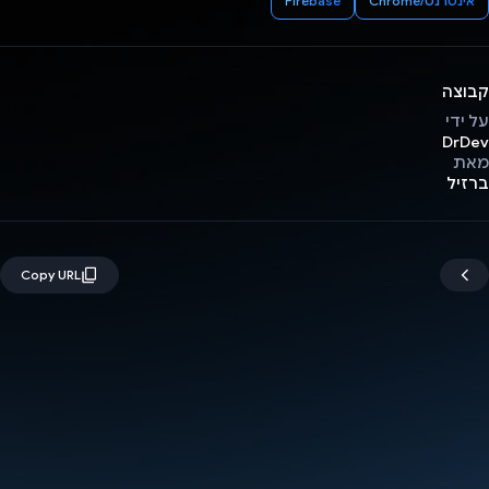
אינטרנט/Chrome
Firebase
קבוצה
על ידי
DrDev
מאת
ברזיל