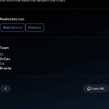
non sono mai state così semplici o efficaci.
Realizzato con
Web/Chrome
Firebase
Team
Di
DrDev
Da
Brasile