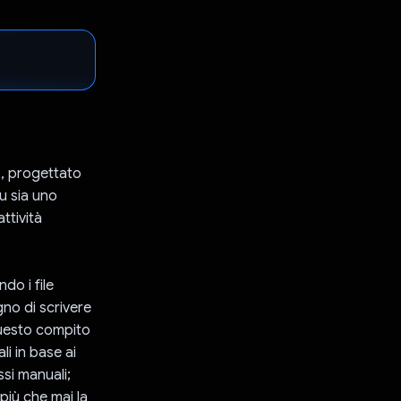
IA, progettato
u sia uno
ttività
do i file
gno di scrivere
questo compito
i in base ai
ssi manuali;
 più che mai la