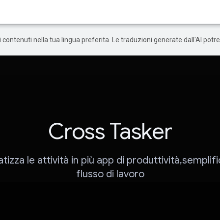
 i contenuti nella tua lingua preferita. Le traduzioni generate dall'AI pot
Cross Tasker
izza le attività in più app di produttività,semplifi
flusso di lavoro