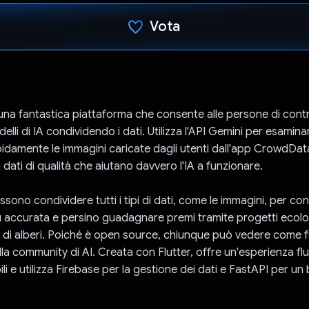
Vota
Ho votato
a fantastica piattaforma che consente alle persone di contr
delli di IA condividendo i dati. Utilizza l'API Gemini per esamina
pidamente le immagini caricate dagli utenti dall'app CrowdDat
 dati di qualità che aiutano davvero l'IA a funzionare.
ono condividere tutti i tipi di dati, come le immagini, per con
iù accurata e persino guadagnare premi tramite progetti ecolo
di alberi. Poiché è open source, chiunque può vedere come 
la community di AI. Creata con Flutter, offre un'esperienza flu
ili e utilizza Firebase per la gestione dei dati e FastAPI per u