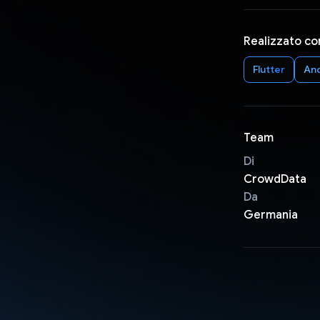
Realizzato co
Flutter
An
Team
Di
CrowdData
Da
Germania