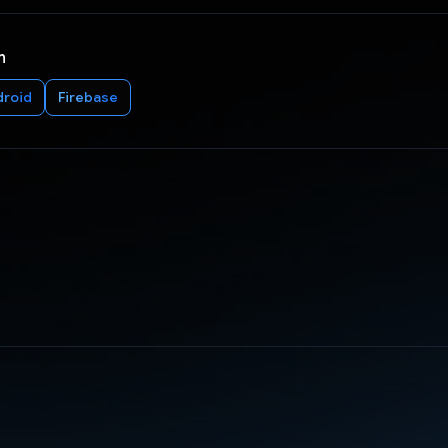
n
droid
Firebase