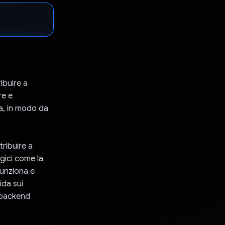
ibuire a
re e
a, in modo da
tribuire a
gici come la
funziona e
ida sui
n backend