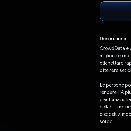
Descrizione
CrowdData è un
migliorare i mo
etichettare ra
ottenere set di
Le persone poss
rendere l'IA p
piantumazione 
collaborare nel
dispositivi mob
solido.