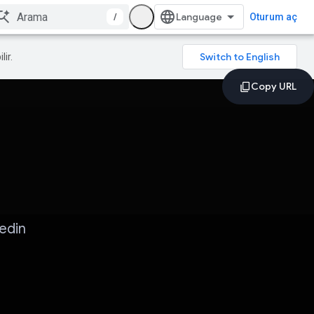
/
Oturum aç
lir.
edin