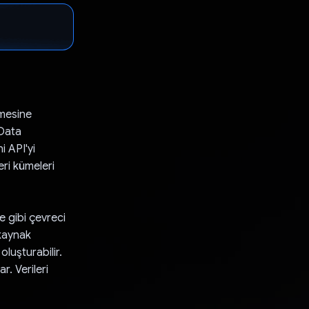
lmesine
dData
i API'yi
eri kümeleri
e gibi çevreci
 kaynak
luşturabilir.
r. Verileri