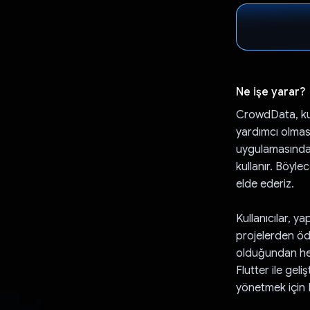
Ne işe yarar?
CrowdData, kull
yardımcı olmas
uygulamasından 
kullanır. Böyle
elde ederiz.
Kullanıcılar, 
projelerden ödü
olduğundan herk
Flutter ile gel
yönetmek için Fi