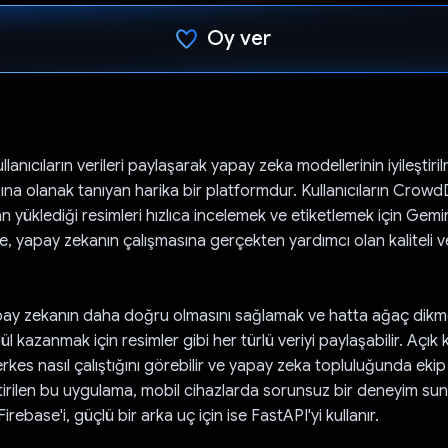
Oy ver
Oy verildi.
anıcıların verileri paylaşarak yapay zeka modellerinin iyileştiri
ına olanak tanıyan harika bir platformdur. Kullanıcıların Crow
yüklediği resimleri hızlıca incelemek ve etiketlemek için Gemin
ce, yapay zekanın çalışmasına gerçekten yardımcı olan kaliteli v
yapay zekanın daha doğru olmasını sağlamak ve hatta ağaç dikm
l kazanmak için resimler gibi her türlü veriyi paylaşabilir. Açık
es nasıl çalıştığını görebilir ve yapay zeka topluluğunda ekip o
iştirilen bu uygulama, mobil cihazlarda sorunsuz bir deneyim suna
rebase'i, güçlü bir arka uç için ise FastAPI'yi kullanır.