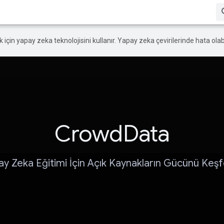
ek için yapay zeka teknolojisini kullanır. Yapay zeka çevirilerinde hata olabi
CrowdData
ay Zeka Eğitimi İçin Açık Kaynakların Gücünü Keşf