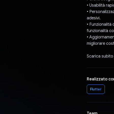
• Usabilità rap
• Personalizza
adesivi.
• Funzionalità d
funzionalità co
• Aggiornamenti
migliorare cos
Scarica subito 
Realizzato co
Flutter
Team