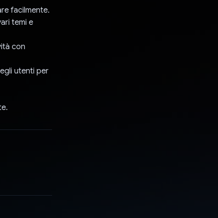
are facilmente.
ari temi e
vità con
egli utenti per
te.