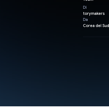
Di
torymakers
Da
Corea del Su