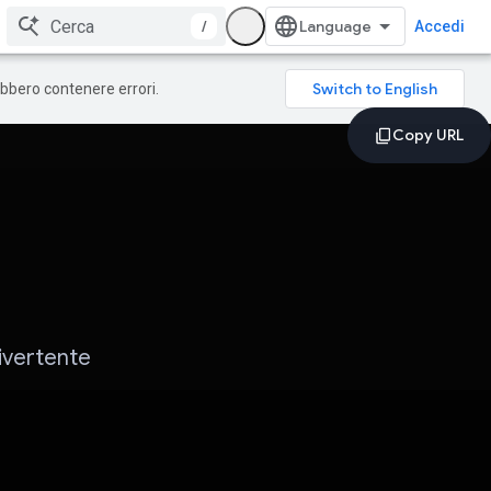
/
Accedi
rebbero contenere errori.
ivertente