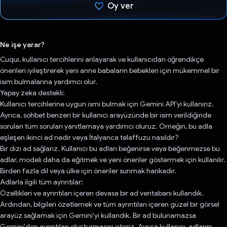
Oy ver
Oy verildi.
Ne işe yarar?
Cuqui, kullanıcı tercihlerini anlayarak ve kullanıcıdan öğrendikçe
önerileri iyileştirerek yeni anne babaların bebekleri için mükemmel bir
isim bulmalarına yardımcı olur.
Yapay zeka destekli:
Kullanıcı tercihlerine uygun ismi bulmak için Gemini API'yi kullanırız.
Ayrıca, sohbet benzeri bir kullanıcı arayüzünde bir isim verildiğinde
sorulan tüm soruları yanıtlamaya yardımcı oluruz. Örneğin, bu adla
eşleşen ikinci ad nedir veya İtalyanca telaffuzu nasıldır?
Bir dizi ad sağlarız. Kullanıcı bu adları beğenirse veya beğenmezse bu
adlar, modeli daha da eğitmek ve yeni öneriler göstermek için kullanılır.
Birden fazla dil veya ülke için öneriler sunmak harikadır.
Adlarla ilgili tüm ayrıntılar:
Özellikleri ve ayrıntıları içeren devasa bir ad veritabanı kullandık.
Ardından, bilgileri özetlemek ve tüm ayrıntıları içeren güzel bir görsel
arayüz sağlamak için Gemini'yi kullandık. Bir ad bulunamazsa
Gemini'den ayrıntıları oluşturmasını isteriz. Ayrıca kullanıcı, adlarını