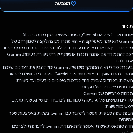
הצבעה
הצבעת!
תיאור
אנחנו גאים להציג את Gemini, העוזר האישי המגוון מבוסס-ה-AI.
Gemini הוא יותר מאפליקציה – הוא פתרון מקצה לקצה למגוון רחב של
משימות. בין אם אתם צריכים עזרה במטלות היומיות, מתכנת מיומן שיעזור
לכם להתמודד עם אתגרי תכנות או שותף יצירתי ליצירת רעיונות, Gemini
יעזור לכם.
בעזרת מודלי ה-AI המתקדמים שלו, Gemini יכול להבין את הצרכים שלכם
ולהגיב להם באופן טבעי ואינטואיטיבי. Gemini הוא הכלי המושלם לשיפור
היעילות והפרודוקטיביות, החל מהצגת סיכומים מידעיים ועד ליצירת
פורמטים יצירתיים של טקסט.
תכונות מרכזיות של Gemini:
מודלים גמישים של AI: גישה למגוון מודלים מיוחדים של AI שמותאמים
למשימות שונות.
הבנת שפה טבעית: אפשר לתקשר עם Gemini בקלות באמצעות שפה
יומיומית.
חוויה מותאמת אישית: אפשר להתאים את Gemini להעדפות ולצרכים
שלכם.