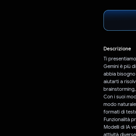
Descrizione
Ti presentiamo
Gemini è più di
abbia bisogno
aiutarti a riso
brainstorming,
Con i suoi mod
modo naturale e
formati di test
Funzionalità pr
Modelli di IA v
attività diverse