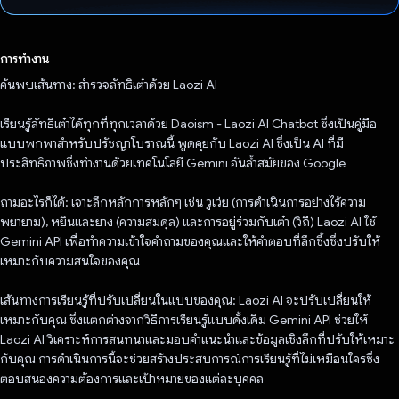
โหวตแล้ว
การทำงาน
ค้นพบเส้นทาง: สำรวจลัทธิเต๋าด้วย Laozi AI
เรียนรู้ลัทธิเต๋าได้ทุกที่ทุกเวลาด้วย Daoism - Laozi AI Chatbot ซึ่งเป็นคู่มือ
แบบพกพาสำหรับปรัชญาโบราณนี้ พูดคุยกับ Laozi AI ซึ่งเป็น AI ที่มี
ประสิทธิภาพซึ่งทำงานด้วยเทคโนโลยี Gemini อันล้ำสมัยของ Google
ถามอะไรก็ได้: เจาะลึกหลักการหลักๆ เช่น วูเว่ย (การดําเนินการอย่างไร้ความ
พยายาม), หยินและยาง (ความสมดุล) และการอยู่ร่วมกับเต๋า (วิถี) Laozi AI ใช้
Gemini API เพื่อทำความเข้าใจคําถามของคุณและให้คําตอบที่ลึกซึ้งซึ่งปรับให้
เหมาะกับความสนใจของคุณ
เส้นทางการเรียนรู้ที่ปรับเปลี่ยนในแบบของคุณ: Laozi AI จะปรับเปลี่ยนให้
เหมาะกับคุณ ซึ่งแตกต่างจากวิธีการเรียนรู้แบบดั้งเดิม Gemini API ช่วยให้
Laozi AI วิเคราะห์การสนทนาและมอบคำแนะนำและข้อมูลเชิงลึกที่ปรับให้เหมาะ
กับคุณ การดำเนินการนี้จะช่วยสร้างประสบการณ์การเรียนรู้ที่ไม่เหมือนใครซึ่ง
ตอบสนองความต้องการและเป้าหมายของแต่ละบุคคล