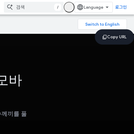
/
로그인
 모바
수수께끼를 풀