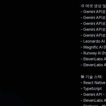
🎨 애셋 생성 및
- Gemini A
- Gemini AP
- Gemini A
- Gemini AP
- Gemini API
- Leonardo A
- Magnific A
- Runway AI
- ElevenLabs 
- ElevenLabs
🛠️ 기술 스택:
- React Na
- TypeScript
- Gemini AP
- ElevenLa