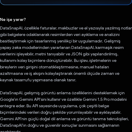
Oy verildi.
Ne işe yarar?
DataSnapAI, özellikle faturalar, makbuzlar ve el yazısıyla yazılmış notlar
gibi belgelere odaklanarak resimlerden veri ayıklama ve analizini
basitleştirmek için tasarlanmış yenilikçi bir uygulamadır. Gelişmiş
yapay zeka modellerinden yararlanan DataSnapAI, karmaşık resim
verilerini işleyebilir, metni tanıyabilir ve JSON gibi yapılandırılmış,
kullanımı kolay biçimlere dönüştürebilir. Bu işlev, işletmelerin ve
bireylerin veri girişini otomatikleştirmesine, manuel hataları
azaltmasına ve iş akışını kolaylaştırarak önemli ölçüde zaman ve
kaynak tasarrufu yapmasına olanak tanır.
DataSnapAI, gelişmiş görüntü anlama özelliklerini desteklemek için
Google'ın Gemini API'sini kullanır ve özellikle Gemini 1.5 Pro modelini
entegre eder. Bu API sayesinde uygulama, çok çeşitli belge
biçimlerindeki verileri doğru şekilde yorumlayabilir ve ayıklayabilir.
Gemini API'nin güçlü doğal dil anlama ve görüntü tanıma teknolojileri,
DataSnapAI'ın doğru ve güvenilir sonuçlar sunmasını sağlamanın
anahtarıdır.