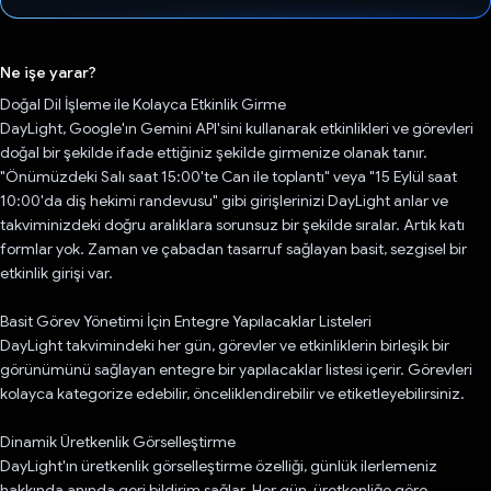
Oy verildi.
Ne işe yarar?
Doğal Dil İşleme ile Kolayca Etkinlik Girme
DayLight, Google'ın Gemini API'sini kullanarak etkinlikleri ve görevleri
doğal bir şekilde ifade ettiğiniz şekilde girmenize olanak tanır.
"Önümüzdeki Salı saat 15:00'te Can ile toplantı" veya "15 Eylül saat
10:00'da diş hekimi randevusu" gibi girişlerinizi DayLight anlar ve
takviminizdeki doğru aralıklara sorunsuz bir şekilde sıralar. Artık katı
formlar yok. Zaman ve çabadan tasarruf sağlayan basit, sezgisel bir
etkinlik girişi var.
Basit Görev Yönetimi İçin Entegre Yapılacaklar Listeleri
DayLight takvimindeki her gün, görevler ve etkinliklerin birleşik bir
görünümünü sağlayan entegre bir yapılacaklar listesi içerir. Görevleri
kolayca kategorize edebilir, önceliklendirebilir ve etiketleyebilirsiniz.
Dinamik Üretkenlik Görselleştirme
DayLight'ın üretkenlik görselleştirme özelliği, günlük ilerlemeniz
hakkında anında geri bildirim sağlar. Her gün, üretkenliğe göre