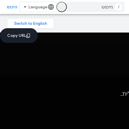
/
היכנס