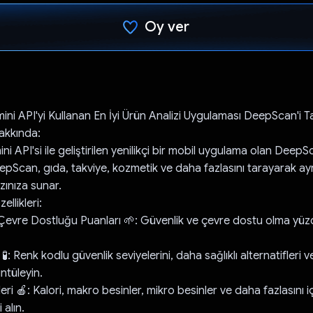
Oy ver
Oy verildi.
ni API'yi Kullanan En İyi Ürün Analizi Uygulaması DeepScan'i Ta
akkında:
i API'si ile geliştirilen yenilikçi bir mobil uygulama olan DeepSc
epScan, gıda, takviye, kozmetik ve daha fazlasını tarayarak ayrın
ınıza sunar.
llikleri:
 Çevre Dostluğu Puanları 🌱: Güvenlik ve çevre dostu olma yüzd
i 🧪: Renk kodlu güvenlik seviyelerini, daha sağlıklı alternatifleri 
üntüleyin.
eri 🍎: Kalori, makro besinler, mikro besinler ve daha fazlasını 
 alın.