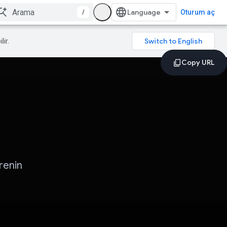
/
Oturum aç
lir.
renin