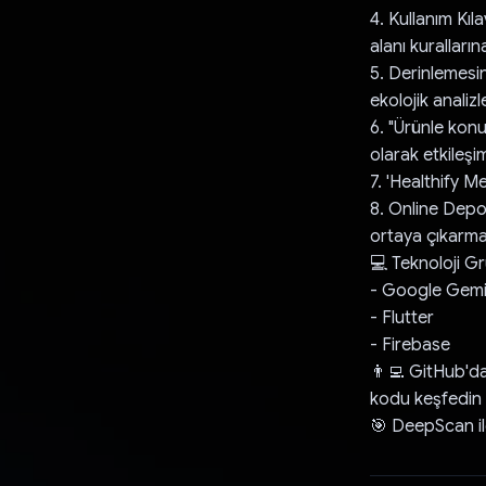
4. Kullanım Kıl
alanı kurallarına
5. Derinlemesin
ekolojik analizl
6. "Ürünle konu
olarak etkileşi
7. 'Healthify Me
8. Online Depo 
ortaya çıkarma
💻 Teknoloji G
- Google Gemi
- Flutter
- Firebase
👨‍💻 GitHub'
kodu keşfedin
🎯 DeepScan il