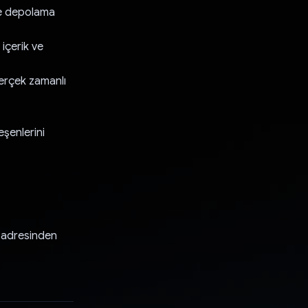
 ve depolama
 içerik ve
gerçek zamanlı
eşenlerini
 adresinden