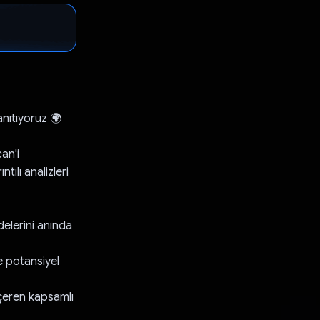
nıtıyoruz 🌍
an'i
tılı analizleri
elerini anında
ve potansiyel
içeren kapsamlı