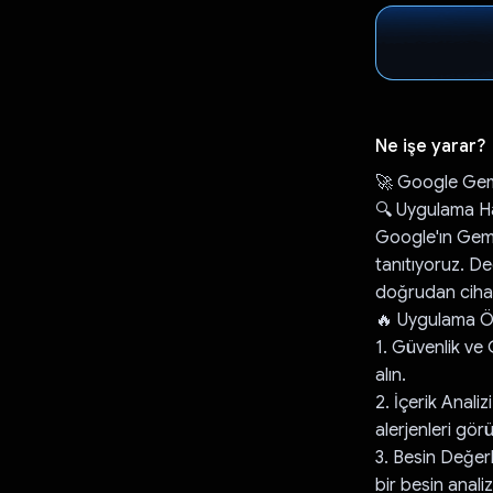
Ne işe yarar?
🚀 Google Gemi
🔍 Uygulama H
Google'ın Gemin
tanıtıyoruz. De
doğrudan cihaz
🔥 Uygulama Öze
1. Güvenlik ve
alın.
2. İçerik Analiz
alerjenleri gör
3. Besin Değerl
bir besin analizi