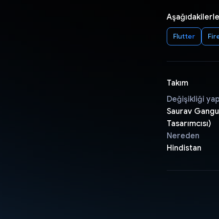
Aşağıdakilerle
Flutter
Fir
Takım
Değişikliği ya
Saurav Ganguly
Tasarımcısı)
Nereden
Hindistan