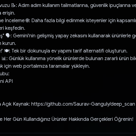
avuzu 📝: Adım adım kullanım talimatlarına, güvenlik ipuçlarına
 erişin.
e İnceleme 🌐: Daha fazla bilgi edinmek isteyenler için kapsamlı
eri keşfedin.
ş" 🗣️: Gemini'nin gelişmiş yapay zekasını kullanarak ürünlerle 
m kurun.
!' 🍽️: Tek bir dokunuşla ev yapımı tarif alternatifi oluşturun.
📊: Günlük kullanıma yönelik ürünlerde bulunan zararlı ürün bil
k için web portalımıza taramalar yükleyin.
rubu:
ni API
da Açık Kaynak: https://github.com/Saurav-Ganguly/deep_scan
e Her Gün Kullandığınız Ürünler Hakkında Gerçekleri Öğrenin!