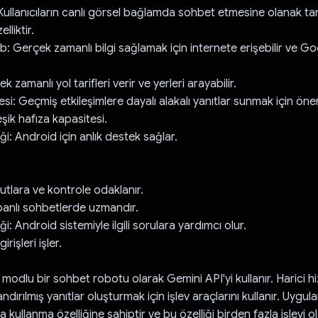
Kullanıcıların canlı görsel bağlamda sohbet etmesine olanak tan
lliktir.
b: Gerçek zamanlı bilgi sağlamak için internete erişebilir ve G
k zamanlı yol tarifleri verir ve yerleri arayabilir.
si: Geçmiş etkileşimlere dayalı alakalı yanıtlar sunmak için öneml
eşik hafıza kapasitesi.
i: Android için anlık destek sağlar.
utlara ve kontrole odaklanır.
banlı sohbetlerde uzmandır.
: Android sistemiyle ilgili sorulara yardımcı olur.
rişleri işler.
odlu bir sohbet robotu olarak Gemini API'yi kullanır. Harici hi
andırılmış yanıtlar oluşturmak için işlev araçlarını kullanır. Uygul
la kullanma özelliğine sahiptir ve bu özelliği birden fazla işlevi 