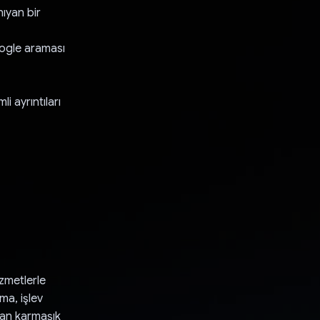
ıyan bir
oogle araması
i ayrıntıları
zmetlerle
ama, işlev
olan karmaşık