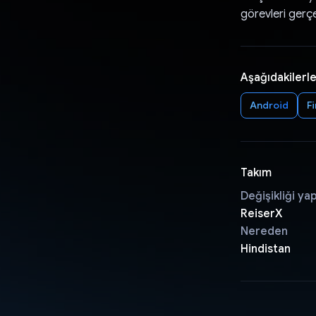
görevleri gerçe
Aşağıdakilerle
Android
F
Takım
Değişikliği ya
ReiserX
Nereden
Hindistan