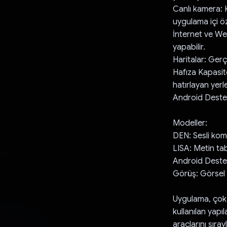
Canlı kamera: 
uygulama içi öze
İnternet ve We
yapabilir.
Haritalar: Gerçe
Hafıza Kapasite
hatırlayan yerl
Android Desteğ
Modeller:
DEN: Sesli kom
LISA: Metin ta
Android Desteği
Görüş: Görsel gi
Uygulama, çok m
kullanılan yapıl
araçlarını sıray