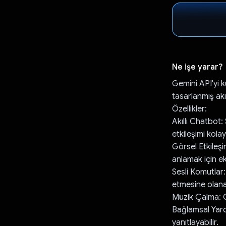
Ne işe yarar?
Gemini API'yi k
tasarlanmış akı
Özellikler:
Akıllı Chatbot: 
etkileşimi kolayl
Görsel Etkileşi
anlamak için ek
Sesli Komutlar
etmesine olana
Müzik Çalma: Ci
Bağlamsal Yardı
yanıtlayabilir.