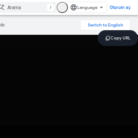
/
Oturum aç
lir.