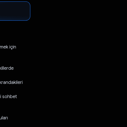
rmek için
killerde
krandakileri
li sohbet
ları