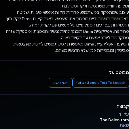
ומציעה חוויית משתמש חלקה ומשולבת.
עיצוב שמתמקד במשתמש: פקודות קוליות אינטואיטיביות ושליטה
באמצעות תנועות ידיים הופכות את השימוש באפליקציית Dima לקל, תוך
התמקדות בצרכים הספציפיים של אנשים עם לקויות ראייה.
מחיר נוח: אפליקציית Dima תוכננה להיות נגישה וחסכונית, ומספקת עזרה
מתקדמת ליותר אנשים עם לקויות ראייה.
השפעה: אפליקציית Dima מאפשרת למשתמשים ליהנות מעצמאות,
מביטחון ומבטיחות כמו שלא הרגישו מעולם.
מבוסס על
Google Text To Speech‏ (gtts)
זיהוי דיבור
קבוצה
על ידי
The Delenitors
מאת