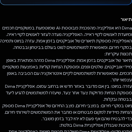
הצבעת!
תיאור
Dima היא אפליקציה מהפכנית מבוססת-AI שמוטמעת במשקפיים חכמים
ומיועדת לאנשים לקויי ראייה. האפליקציה נועדה לעזור לאנשים לקויי ראייה.
האפליקציה מספקת תיאורים של אובייקטים בזמן אמת, עזרה בניווט ותמיכה
במקרי חירום, ומאפשרת למשתמשים לנווט בעולם בביטחון ובבטחה.
תכונות עיקריות:
תיאור של אובייקטים בזמן אמת: אפליקציית Dima מזהה ומתארת באופן
מיידי אובייקטים, שלטים ופנים, ומספקת הנחיות קוליות באמצעות משקפיים
חכמים, שמאפשרות למשתמשים לקיים אינטראקציה עם הסביבה באופן
עצמאי יותר.
עזרה בניווט: בין אם מדובר באזור חדש או ברחוב עמוס, אפליקציית Dima
מספקת הנחיות מדויקות צעד אחר צעד, שיעזרו למשתמשים להגיע ליעד
בבטחה ובקלות.
ניווט במקרי חירום: במצבי חירום, מצב החירום של אפליקציית Dima מספק
הנחיות מיידיות למקום מבטחים או מחבר את המשתמשים לשירותי חירום,
כדי להבטיח שהם אף פעם לא יהיו לבד בזמן משבר.
הסיבות שבגללן אפליקציית Dima בולטת:
פתרון מקיף: אפליקציית Dima משלבת תכונות חיוניות באפליקציה אחת,