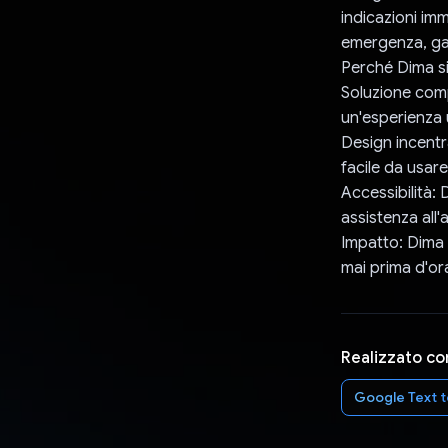
indicazioni imm
emergenza, gar
Perché Dima si
Soluzione comp
un'esperienza u
Design incentra
facile da usar
Accessibilità:
assistenza all'
Impatto: Dima 
mai prima d'or
Realizzato co
Google Text t