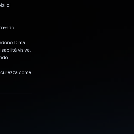
izi di
ffrendo
 rendono Dima
abilità visive.
endo
 sicurezza come