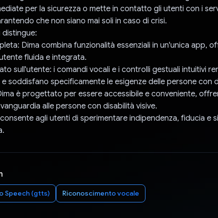
ediate per la sicurezza o mette in contatto gli utenti con i serv
antendo che non siano mai soli in caso di crisi.
 distingue:
leta: Dima combina funzionalità essenziali in un'unica app, o
tente fluida e integrata.
to sull'utente: i comandi vocali e i controlli gestuali intuitivi
e e soddisfano specificamente le esigenze delle persone con dis
 Dima è progettato per essere accessibile e conveniente, offr
avanguardia alle persone con disabilità visive.
consente agli utenti di sperimentare indipendenza, fiducia e
a.
n
o Speech (gtts)
Riconoscimento vocale