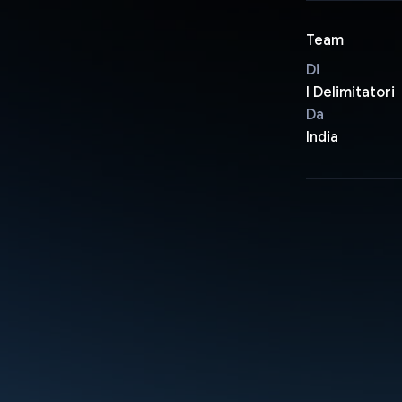
Team
Di
I Delimitatori
Da
India