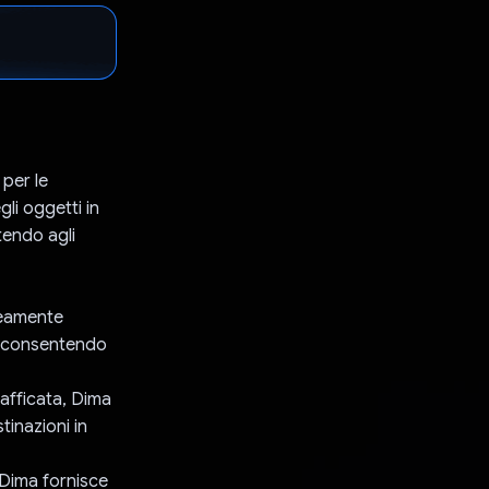
 per le
gli oggetti in
tendo agli
neamente
es, consentendo
rafficata, Dima
tinazioni in
 Dima fornisce