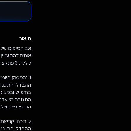
תיאור
אב הטיפוס של א
אותם להתעניין 
כוללת 3 פונקציות, והתכונות שמבדילות אותה מאפליקציות פופולריות מפורטות בהמשך:
1. 'הפסוק היומי' – טכנולוגיית AI יוצרת מדי יום קטעי קריאה רוחניים
ההבדל: התכנים
בחיפוש ובמציאת
התגובה מיועדת 
הספציפיים של 
2. תכנון קריאת תנ"ך – ה-AI יוצר תוכנית לקריאת התנ"ך במהלך פרק זמן מסוים
ההבדל: התוכני