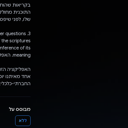
בקריאות שהוחמ
התוכנית מחולק
שלו, לפני שיפס
3. Hear Jesus speak – AI acts as Jesus to answer questions
the scriptures.
nference of its
meaning. האפליקציה מאפשרת למשתמש לראות ולחשוב כמו ישו.
האפליקציה הזו 
אחד מאיתנו יוס
החברתי-כלכלי, 
מבוסס על
ללא