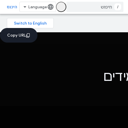
/
היכנס
דים