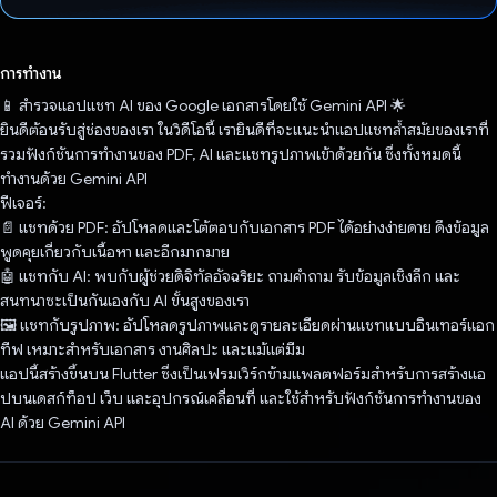
โหวตแล้ว
การทำงาน
📱 สำรวจแอปแชท AI ของ Google เอกสารโดยใช้ Gemini API 🌟
ยินดีต้อนรับสู่ช่องของเรา ในวิดีโอนี้ เรายินดีที่จะแนะนำแอปแชทล้ำสมัยของเราที่
รวมฟังก์ชันการทำงานของ PDF, AI และแชทรูปภาพเข้าด้วยกัน ซึ่งทั้งหมดนี้
ทำงานด้วย Gemini API
ฟีเจอร์:
📄 แชทด้วย PDF: อัปโหลดและโต้ตอบกับเอกสาร PDF ได้อย่างง่ายดาย ดึงข้อมูล
พูดคุยเกี่ยวกับเนื้อหา และอีกมากมาย
🤖 แชทกับ AI: พบกับผู้ช่วยดิจิทัลอัจฉริยะ ถามคําถาม รับข้อมูลเชิงลึก และ
สนทนาซะเป็นกันเองกับ AI ขั้นสูงของเรา
🖼️ แชทกับรูปภาพ: อัปโหลดรูปภาพและดูรายละเอียดผ่านแชทแบบอินเทอร์แอก
ทีฟ เหมาะสําหรับเอกสาร งานศิลปะ และแม้แต่มีม
แอปนี้สร้างขึ้นบน Flutter ซึ่งเป็นเฟรมเวิร์กข้ามแพลตฟอร์มสําหรับการสร้างแอ
ปบนเดสก์ท็อป เว็บ และอุปกรณ์เคลื่อนที่ และใช้สําหรับฟังก์ชันการทํางานของ
AI ด้วย Gemini API