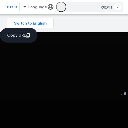
/
היכנס
ות