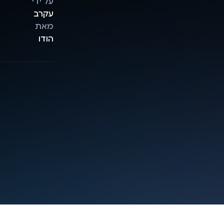
על ידי
עקרב
מאת
הודו