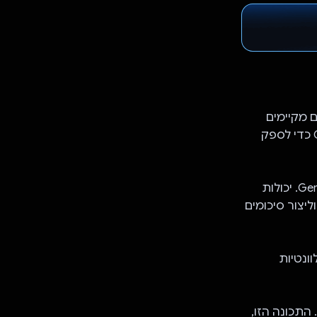
ם מקיימים
אינטראקציה עם מסמכי PDF. האפליקציה משתמשת ב-Gemini API של Google כדי לספק
המשתמשים יכולים להעלות קובצי PDF, שמעובדים ומסכמים באמצעות Gemini API. יכולות
ות וליצור סיכומים
ונטיות
שיחה. התכונה הזו,