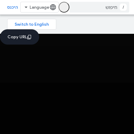
/
היכנס