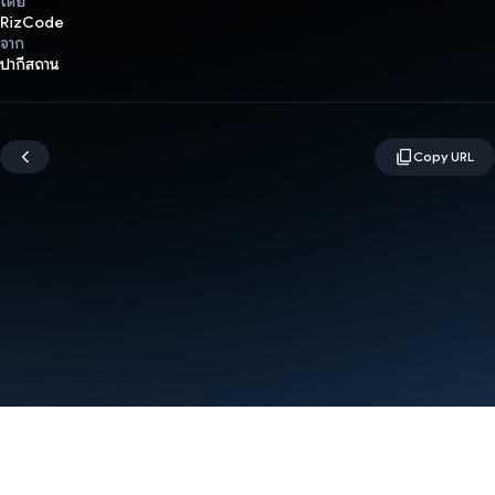
โดย
RizCode
จาก
ปากีสถาน