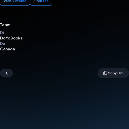
Web/Chrome
Firebase
Team
Di
DoYoBooks
Da
Canada