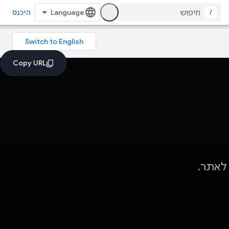
/
היכנס