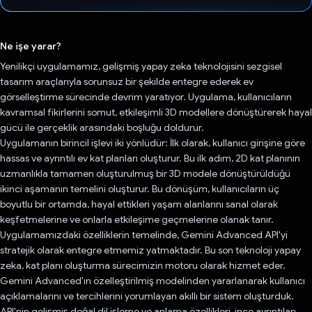
Oy verildi.
Ne işe yarar?
Yenilikçi uygulamamız, gelişmiş yapay zeka teknolojisini sezgisel
tasarım araçlarıyla sorunsuz bir şekilde entegre ederek ev
görselleştirme sürecinde devrim yaratıyor. Uygulama, kullanıcıların
kavramsal fikirlerini somut, etkileşimli 3D modellere dönüştürerek hayal
gücü ile gerçeklik arasındaki boşluğu doldurur.
Uygulamanın birincil işlevi iki yönlüdür: İlk olarak, kullanıcı girişine göre
hassas ve ayrıntılı ev kat planları oluşturur. Bu ilk adım, 2D kat planının
uzmanlıkla tamamen oluşturulmuş bir 3D modele dönüştürüldüğü
ikinci aşamanın temelini oluşturur. Bu dönüşüm, kullanıcıların üç
boyutlu bir ortamda, hayal ettikleri yaşam alanlarını sanal olarak
keşfetmelerine ve onlarla etkileşime geçmelerine olanak tanır.
Uygulamamızdaki özelliklerin temelinde, Gemini Advanced API'yi
stratejik olarak entegre etmemiz yatmaktadır. Bu son teknoloji yapay
zeka, kat planı oluşturma sürecimizin motoru olarak hizmet eder.
Gemini Advanced'ın özelleştirilmiş modelinden yararlanarak kullanıcı
açıklamalarını ve tercihlerini yorumlayan akıllı bir sistem oluşturduk.
API'nin gelişmiş doğal dil işleme ve anlama özellikleri, ince ayrıntıları