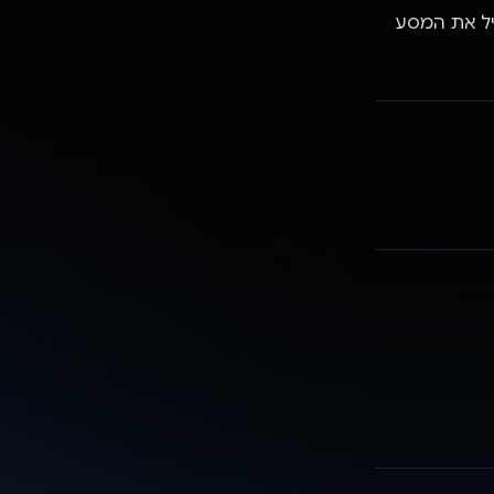
 להיכנס לאתר https://dripdex.ai/ ולהתחיל את המסע