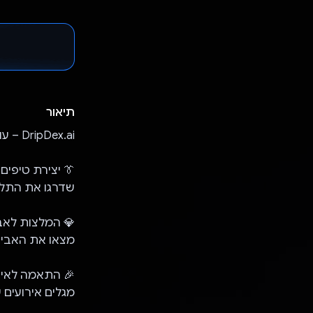
תיאור
DripDex.ai – עוזר אישי מבוסס-AI לסטייל שיעזור לכם לממש את הפוטנציאל שלכם באופנה!
👔 יצירת טיפים 
שדרגו את התלבושת
💎 המלצות לאבי
מצאו את האביז
🎉 התאמה לאיר
מגלים אירועים 