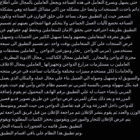
حتي يسهل ويسرع التعامل في هذه الصناعه ويجعل العاملين بالمجال علي اطلاع
دائم باحدث المستجدات وايضا حل مشكله من اكبر مشاكل الصناعه وهي مشكلة
التسعير حيث إن التطبيق سوف يساعد علي خلق التوازن في الصناعه وتكون
الصناعه تخضع لآليات العمل الجماعي ولا يتحكم فيها اشخاص بعينهم تم تصميم
التطبيق بطريقه احترافيه حتي يحقق الامان للمتعاملين ويحفظ لهم حقوقهم عن
طريق معرفة المتعاملين ببعضهم وايضا تسهيل الكثير من الحسابات وتسهيل
عرض المنتجات علي كل المتعاملين بوقت واحد ،تم تقسيم التطبيق الى سبعة
مستخدمين (مربي الدواجن _تجار وموزعين الدواجن _ العاملين بمشتقات و
مجزئ الدواجن والمجازر _العاملين بمجال الكتاكيت _مجال الادوية البيطرية _
العاملين ب مستلزمات مزارع الدواجن وتجهيزاتها _العاملين بمجال الاعلاف
والخامات) لكل مستخدم مميزات مختلفة وإمكانيات تساعده في عرض منتجه
والتسويق له وتسهيل وصوله الي العميل بناء علي مجال عمله والمكان الذي يعمل
فيه بكل سهوله ويسر،بالنسبة للمربي تم تصميم نظام خاص وآمن لهم حيث يقوم
المربي بإنشاء حساب له علي التطبيق برقم الهاتف المحمول ثم يقوم بإضافة
المزرعة و بعد ذلك يمكن للمربي عرض دواجن عن طريق تصوير فديو قصير
للدواجن داخل المزرعة ويذكر فيه تفاصيل الدواجن من حيث السعر ومتوسط
الوزن والعدد ثم يقوم بنشر الإعلان تتم مراجعة الإعلان من قبل فريق المراجعة ثم
يتم عرض الإعلان للتجار والموزعين ويقومون بحجز الكميات المطلوبة ويقوم
التطبيق بعمل قائمه ب الحجوزات بأسماء التجار
وتم تطبيق هذا النظام علي باقي اقسام التطبيق.