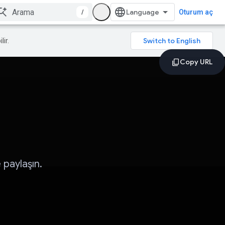
/
Oturum aç
lir.
 paylaşın.