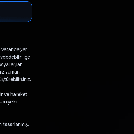
e vatandaşlar
aydedebilir, içe
osyal ağlar
iniz zaman
ştürebilirsiniz.
ir ve hareket
 saniyeler
n tasarlanmış,