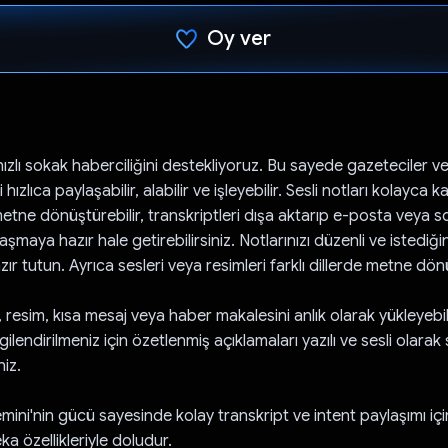
Oy ver
Oy verildi.
hızlı sokak haberciliğini destekliyoruz. Bu sayede gazeteciler v
i hızlıca paylaşabilir, alabilir ve işleyebilir. Sesli notları kolayca k
metne dönüştürebilir, transkriptleri dışa aktarıp e-posta veya s
şmaya hazır hale getirebilirsiniz. Notlarınızı düzenli ve istediğ
r tutun. Ayrıca sesleri veya resimleri farklı dillerde metne dönü
 resim, kısa mesaj veya haber makalesini anlık olarak yükleyebil
gilendirilmeniz için özetlenmiş açıklamaları yazılı ve sesli olarak
niz.
ini'nin gücü sayesinde kolay transkript ve intent paylaşımı içi
a özellikleriyle doludur.