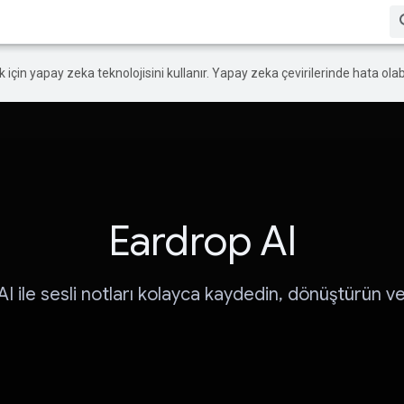
ek için yapay zeka teknolojisini kullanır. Yapay zeka çevirilerinde hata olabi
Eardrop AI
I ile sesli notları kolayca kaydedin, dönüştürün ve