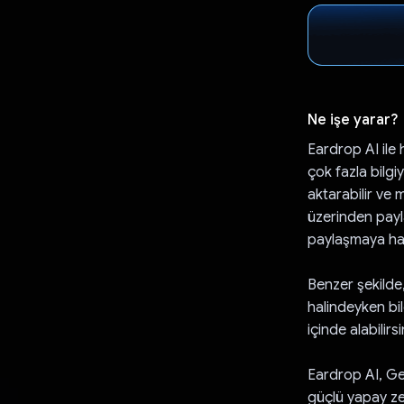
Ne işe yarar?
Eardrop AI ile 
çok fazla bilgiy
aktarabilir ve 
üzerinden payla
paylaşmaya hazı
Benzer şekilde,
halindeyken bil
içinde alabilirsi
Eardrop AI, Gem
güçlü yapay zek