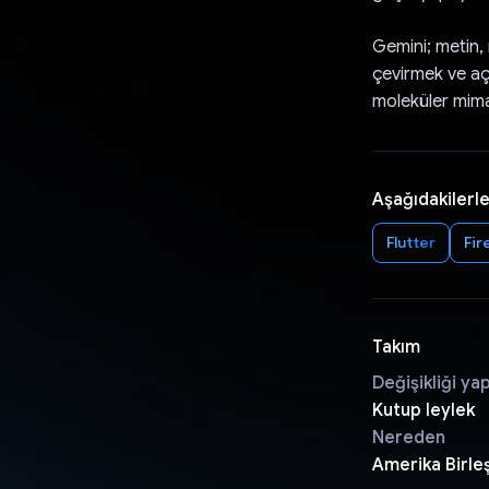
Gemini; metin, 
çevirmek ve açık
moleküler mimar
Aşağıdakilerle
Flutter
Fir
Takım
Değişikliği ya
Kutup leylek
Nereden
Amerika Birleş