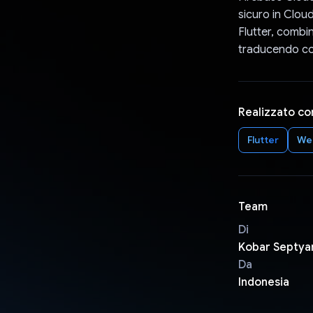
sicuro in Clou
Flutter, combi
traducendo con
Realizzato co
Flutter
We
Team
Di
Kobar Septya
Da
Indonesia