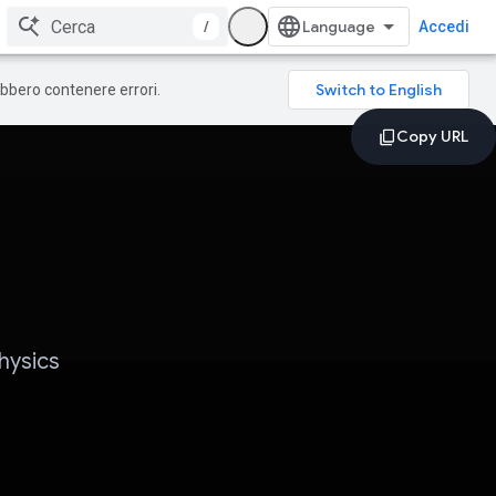
/
Accedi
rebbero contenere errori.
hysics