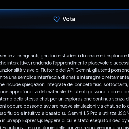
Vota
Ho votato
sente a insegnanti, genitori e studenti di creare ed esplorare 
iche interattive, rendendo l'apprendimento piacevole e accessibi
unzionalità visive di Flutter e dell'API Gemini, gli utenti posso
amite una semplice interfaccia di chat e interagire direttament
ne include spiegazioni integrate dei concetti fisici sottostant
one approfondita del materiale. Gli utenti possono porre d
'interno della stessa chat per un'esplorazione continua senza 
oni oppure possono avviare nuove simulazioni via chat, se lo 
o fluido e intuitivo è basato su Gemini 1.5 Pro e utilizza JS
e in un'app Express.js leggera di cui è stato eseguito il deplo
 Functions. Le cronologie delle conversazioni vengono archi