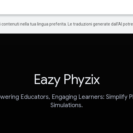
 i contenuti nella tua lingua preferita. Le traduzioni generate dall'AI pot
Eazy Phyzix
ering Educators, Engaging Learners: Simplify P
Simulations.