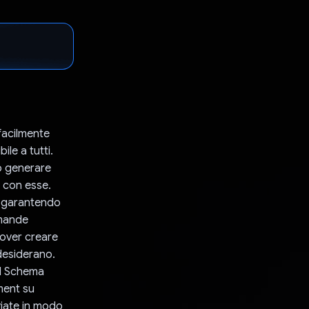
facilmente
le a tutti.
no generare
e con esse.
i, garantendo
omande
dover creare
desiderano.
ON Schema
yment su
viate in modo