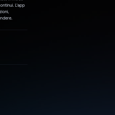
ontinui. L'app
ioni,
endere.