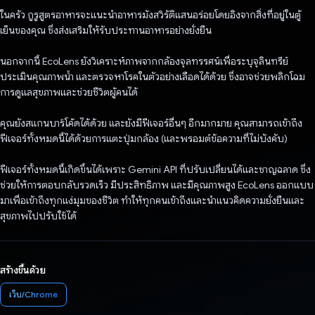
ในครัว กูรูสูตรอาหารจะแนะนำอาหารมังสวิรัติแสนอร่อยโดยอิงจากสิ่งที่อยู่ในตู้
เย็นของคุณ ซึ่งส่งเสริมให้รับประทานอาหารอย่างยั่งยืน
นอกจากนี้ EcoLens ยังวิเคราะห์ภาพจากกล้องจุลทรรศน์เพื่อระบุจุลินทรีย์
ประเมินคุณภาพน้ำ และตรวจหาโรคในตัวอย่างเลือดได้ด้วย ซึ่งอาจช่วยพลิกโฉม
การดูแลสุขภาพและช่วยชีวิตผู้คนได้
คุณยังสแกนบาร์โค้ดได้ด้วย และยังมีฟีเจอร์อื่นๆ อีกมากมาย คุณสามารถเข้าถึง
ฟีเจอร์ทั้งหมดนี้ได้ด้วยการแตะปุ่มกล้อง (และพรอมต์ข้อความที่ไม่บังคับ)
ฟีเจอร์ทั้งหมดนี้เกิดขึ้นได้เพราะ Gemini API ที่ปรับเปลี่ยนได้และชาญฉลาด ซึ่ง
ช่วยให้การตอบกลับรวดเร็ว มีประสิทธิภาพ และมีคุณภาพสูง EcoLens ออกแบบ
มาเพื่อเข้าถึงทุกแง่มุมของชีวิต ทำให้ทุกคนเข้าถึงและนำแนวคิดความยั่งยืนและ
สุขภาพไปปรับใช้ได้
สร้างขึ้นด้วย
เว็บ/Chrome