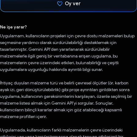
Oy ver
Oy verildi.
Ne işe yarar?
Uygulamam, kullanıcıların projeleri için çevre dostu malzemeleri bulup
seçmesine yardımcı olarak sürdürülebilirliği desteklemek için
tasarlanmıştır. Gemini API'den yararlanarak sürdürülebilir
malzemelerle ilgili geniş bir veritabanına erişen uygulama, bu
malzemelerin çevre üzerindeki etkileri, bulunabilirliği ve çeşitli
uygulamalara uygunluğu hakkında ayrıntılı bilgi sunar.
İhtiyaç duyulan malzeme türü ve belirli çevresel ölçütler (ör. karbon
ayak izi, geri dönüştürülebilirlik) gibi proje ayrıntıları girildikten sonra
uygulama, kullanıcının gereksinimlerini karşılayan, özenle seçilmiş bir
malzeme listesi almak için Gemini API'yi sorgular. Sonuçlar,
kullanıcıların bilinçli kararlar almak için göz atabileceği kapsamlı
malzeme profilleri içerir.
Uygulamada, kullanıcıların farklı malzemelerin çevre üzerindeki
etkilerini yan yana karşılaştırmasına olanak tanıyan etkileşimli bir