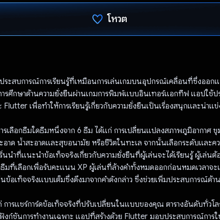
โหวต
โหวตแล้ว
ประสบการณ์การเรียนรู้ที่เหมือนการเล่นเกมบนอุปกรณ์เคลื่อนที่ซึ่งออกแ
บการศึกษาด้านความยั่งยืนผ่านเกมการพิมพ์แบบอินเทอร์แอกทีฟ แอปใช้ป
lutter เพื่อทำให้การเรียนรู้เกี่ยวกับความยั่งยืนเป็นเรื่องสนุกและน่าแข่
ยการเลือกธีมใดธีมหนึ่งจาก 6 ธีม ได้แก่ การเปลี่ยนแปลงสภาพภูมิอากาศ ชุมช
อาด น้ำสะอาดและสุขอนามัย หรือชีวิตในทะเล จากนั้นเลือกระดับและค
ริ่นนำที่แนะนำข้อเท็จจริงเกี่ยวกับความยั่งยืนที่ผู้เล่นจะได้เรียนรู้ ผู้เล่น
กับธีมที่เลือกเพื่อรับคะแนน XP ผู้เล่นที่ล้างคำทั้งหมดออกก่อนหมดเวลาจะ
เห็นข้อเท็จจริงแบบเต็มซึ่งดึงมาจากคำดังกล่าว ซึ่งช่วยเพิ่มประสบการณ์ด้
แก่ การแชร์การ์ดข้อเท็จจริงที่ปรับเปลี่ยนในแบบของคุณ ตารางอันดับทั่ว
ีฟังก์ชันการทำงานเฉพาะ แอปที่สร้างด้วย Flutter มอบประสบการณ์การใช้ง