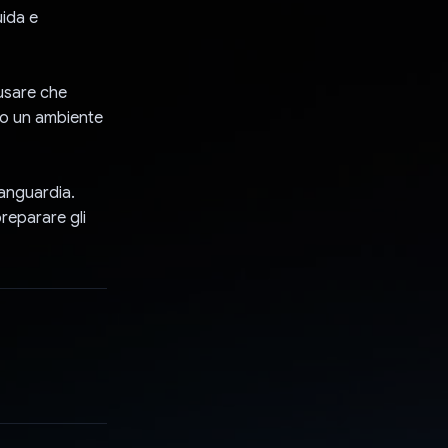
uida e
 usare che
mpo un ambiente
vanguardia.
preparare gli