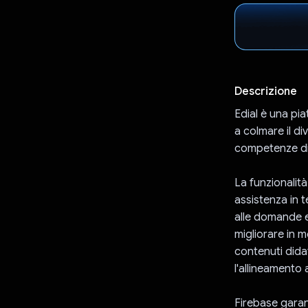
Descrizione
Edial è una pi
a colmare il di
competenze di 
La funzionalità
assistenza in t
alle domande e 
migliorare in m
contenuti dida
l'allineamento 
Firebase garant