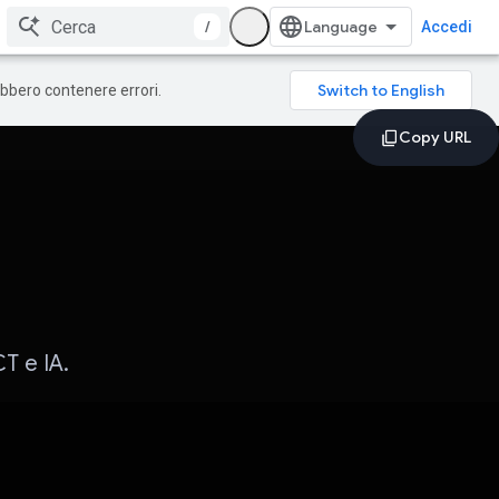
/
Accedi
rebbero contenere errori.
CT e IA.