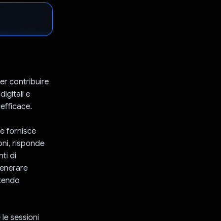
er contribuire
digitali e
efficace.
he fornisce
oni, risponde
ti di
generare
ntendo
 le sessioni