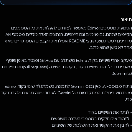
הצבעת!
תיאור
הטמעת מסמכים: Edmo מאפשר לצוותים להעלות את כל המסמכים
הקיימים שלהם, גם פנימיים וגם חיצוניים. הנתונים האלה כוללים מסמכי API,
מדריכים למשתמש, קובצי README ואפילו את הקבצים המסתוריים שאף
אחד לא טוען שהוא כתב.
מעקב אחרי שינויים בקוד: Edmo משתלב עם GitHub ומנטר באופן שוטף
מאגרים כדי לזהות שינויים בקוד, בקשות משיכה (pull requests) והתחייבויות
(commits).
ניתוח מבוסס-AI: כאן נכנס Gemini לתמונה. כשמתגלה שינוי בקוד, Edmo
משתמש ביכולות המתקדמות של Gemini לעיבוד שפה טבעית ולהבנת קוד
כדי:
- לנתח את השינויים בקוד
- לזהות אילו חלקים במסמכי העזרה מושפעים
- להבין את ההקשר ואת ההשלכות של השינויים