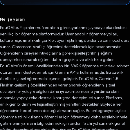
Oy verildi.
Ne işe yarar?
EduGAIte, Filipinler müfredatına göre uyarlanmış, yapay zeka destekli
yenilikçi bir öğrenme platformudur. Uyarlanabilir öğrenme yolları,
kültürel açıdan alakalı içerikler, oyunlaştırılmış dersler ve canlı özel ders
sunar. Classroom, sınıf içi öğrenimi desteklemek için tasarlanmıştır.
Öğrencilerin bireysel ihtiyaçlarına göre kişiselleştirilmiş eğitim
deneyimleri sunarak eğitimi daha ilgi çekici ve etkili hale getirir.
EduGAIte'ın önemli özelliklerinden biri, VARK öğrenme stilindeki sohbet
oturumlarını desteklemek için Gemini API'yi kullanmasıdır. Bu özellik
özellikle işitsel öğrenme bileşenini geliştirir. EduGAIte, Gemini 1.5
Flash'ın gelişmiş özelliklerinden yararlanarak öğrencilerin işitsel
etkileşimler yoluyla bilgileri daha iyi özümsemesine yardımcı olan
dinamik, yapay zeka destekli konuşma deneyimleri sunar. Platform,
anlık geri bildirim ve kişiselleştirilmiş yanıtları destekler. Böylece her
öğrencinin hedeflenen desteği almasını sağlar. Bu entegrasyon, işitsel
öğrenme stilini kullanan öğrenciler için öğrenmeyi daha erişilebilir hale
getirmenin yanı sıra bilgi edinmek için birden fazla yol sunarak genel
eğitim deneyimini zenginleştirir. Ayrıca EduGAIte, öğretmenlerin