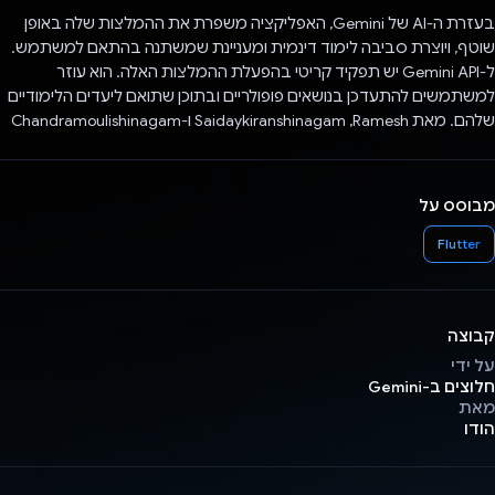
בעזרת ה-AI של Gemini, האפליקציה משפרת את ההמלצות שלה באופן
שוטף, ויוצרת סביבה לימוד דינמית ומעניינת שמשתנה בהתאם למשתמש.
ל-Gemini API יש תפקיד קריטי בהפעלת ההמלצות האלה. הוא עוזר
למשתמשים להתעדכן בנושאים פופולריים ובתוכן שתואם ליעדים הלימודיים
שלהם. מאת Ramesh,‏ Saidaykiranshinagam ו-Chandramoulishinagam
מבוסס על
Flutter
קבוצה
על ידי
חלוצים ב-Gemini
מאת
הודו