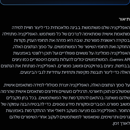
הצבעת!
תיאור
האפליקציה שלנו משתמשת בבינה מלאכותית כדי ליצור חוויית למידה
מותאמת אישית שמתאימה לצרכים של כל משתמש. האפליקציה מתחילה
בסקירה ראשונית מפורטת, שבה היא מזהה את תחומי העניין, נקודות
החוזקה ואת תחומי השיפור של המשתמשים. על סמך הנתונים האלה,
האפליקציה ממליצה על נושאים פופולריים ועל תוכן רלוונטי באמצעות
Gemini API. המשתמשים יכולים להעלות נתונים היסטוריים כמו ציונים
בבחינות, ציונים בפרויקטים ומשוב ממורים. האפליקציה מנתחת את הנתונים
האלה כדי ליצור תובנות מקיפות ותחזיות עתידיות לגבי הביצועים.
על סמך הנתונים האלה, האפליקציה יוצרת מסלולי למידה מותאמים אישית,
שמשלבים תוכן תיאורטי, תרגילים מעשיים וחידונים מותאמים אישית שהרמה
שלהם משתנה בהתאם להתקדמות של המשתמשים. בכל בחן מקבלים
משוב מפורט, הסברים ומקורות מידע נוספים, כדי להבטיח הבנה עמוקה של
החומר. האפליקציה גם מציעה מעקב ויזואלי אחר ההתקדמות באמצעות
גרפים ותרשימים, שמאפשר למשתמשים לעקוב אחרי השיפורים שלהם
לאורך זמן.